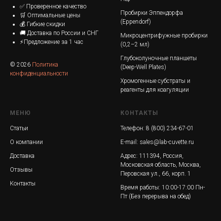
✅ Проверенное качество
Пробирки Эппендорфа
🛒 Оптимальные цены
(Eppendorf)
💰 Гибкие скидки
🚚 Доставка по России и СНГ
Микроцентрифужные пробирки
⚡Предложение за 1 час
(0,2–2 мл)
Глубоколуночные планшеты
© 2026
Политика
(Deep-Well Plates)
конфиденциальности
Хромогенные субстраты и
реагенты для коагуляции
МЕНЮ
КОНТАКТЫ
Статьи
Телефон:
8 (800) 234-67-01
О компании
E-mail:
sales@lab-cuvette.ru
Доставка
Адрес: 111394, Россия,
Московская область,
Москва,
Отзывы
Перовская ул., 66, корп. 1
Контакты
Время работы: 10:00-17:00 Пн-
Пт (Без перерыва на обед)