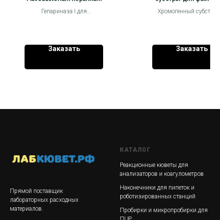
25 mg
Гепариназа I для
Хромогенный субстрат 
тестирования коагуляции
2765 в основном
представляет собой
используется для анал
нейтрализатор гепарина,
анти-FXa-активности
выделенный из
коагулянтов, таких ка
Заказать
Заказать
Flavobacterium Heparinum.
гепарин.
КАТАЛОГ
Реакционные кюветы для
анализаторов и коагулометров
Наконечники для пипеток и
Прямой поставщик
роботизированных станций
лабораторных расходных
материалов.
Пробирки и микропробирки для
ПЦР