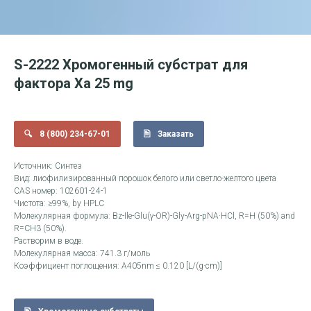
S-2222 Хромогенный субстрат для
фактора Ха 25 mg
8 (800) 234-67-01
Заказать
Источник: Синтез
Вид: лиофилизированный порошок белого или светло-желтого цвета
CAS номер: 102601-24-1
Чистота: ≥99%, by HPLC
Молекулярная формула: Bz-Ile-Glu(γ-OR)-Gly-Arg-pNA·HCl, R=H (50%) and
R=CH3 (50%).
Растворим в воде.
Молекулярная масса: 741.3 г/моль
Коэффициент поглощения: A405nm ≤ 0.120 [L/(g·cm)]