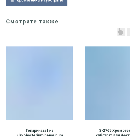
Хромогенные субстраты
Смотрите также
Гепариназа I из
S-2765 Хромогенны
Flavobacterium heparinum
субстрат для фактора