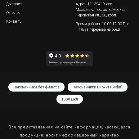
Микроцентрифужные пробирки
© 2026
Политика
(0,2–2 мл)
конфиденциальности
Глубоколуночные планшеты
(Deep-Well Plates)
Хромогенные субстраты и
реагенты для коагуляции
МЕНЮ
КОНТАКТЫ
Статьи
Телефон:
8 (800) 234-67-01
О компании
E-mail:
sales@lab-cuvette.ru
Доставка
Адрес: 111394, Россия,
Московская область,
Москва,
Отзывы
Перовская ул., 66, корп. 1
Контакты
Время работы: 10:00-17:00 Пн-
Пт (Без перерыва на обед)