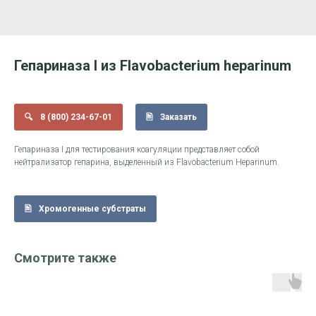
Гепариназа I из Flavobacterium heparinum
8 (800) 234-67-01
Заказать
Гепариназа I для тестирования коагуляции представляет собой
нейтрализатор гепарина, выделенный из Flavobacterium Heparinum.
Хромогенные субстраты
Смотрите также