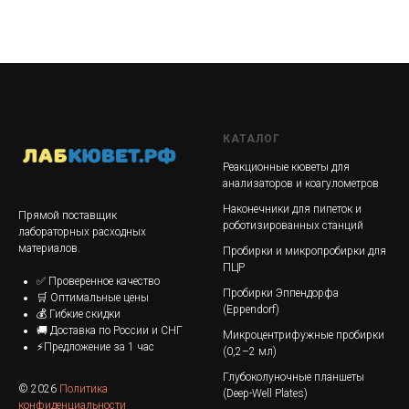
КАТАЛОГ
Реакционные кюветы для
анализаторов и коагулометров
Наконечники для пипеток и
Прямой поставщик
роботизированных станций
лабораторных расходных
материалов.
Пробирки и микропробирки для
ПЦР
✅ Проверенное качество
Пробирки Эппендорфа
🛒 Оптимальные цены
(Eppendorf)
💰 Гибкие скидки
🚚 Доставка по России и СНГ
Микроцентрифужные пробирки
⚡Предложение за 1 час
(0,2–2 мл)
Глубоколуночные планшеты
© 2026
Политика
(Deep-Well Plates)
конфиденциальности