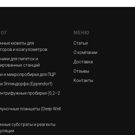
ЛОГ
МЕНЮ
нные кюветы для
Статьи
торов и коагулометров
О компании
ники для пипеток и
Доставка
ированных станций
Отзывы
и и микропробирки для ПЦР
Контакты
и Эппендорфа (Eppendorf)
нтрифужные пробирки (0,2–2
луночные планшеты (Deep-Well
нные субстраты и реагенты
гуляции