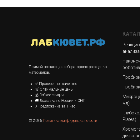
КАТА
Реакцио
анализа
Наконеч
Прямой поставщик лабораторных расходных
роботиз
материалов.
Пробирк
✅ Проверенное качество
Пробирк
🛒 Оптимальные цены
💰 Гибкие скидки
Микроце
🚚 Доставка по России и СНГ
мл)
⚡Предложение за 1 час
Глубоко
Plates)
© 2026
Политика конфиденциальности
Хромоге
для коа