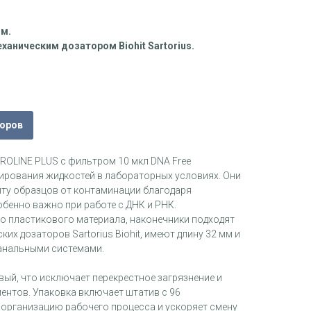
ом.
ханическим дозатором Biohit Sartorius.
торов
PROLINE PLUS с фильтром 10 мкл DNA Free
ирования жидкостей в лабораторных условиях. Они
ту образцов от контаминации благодаря
бенно важно при работе с ДНК и РНК.
о пластикового материала, наконечники подходят
их дозаторов Sartorius Biohit, имеют длину 32 мм и
анальными системами.
ый, что исключает перекрестное загрязнение и
ентов. Упаковка включает штатив с 96
 организацию рабочего процесса и ускоряет смену