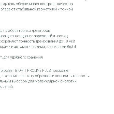
водитель обеспечивает контроль качества,
обладают стабильной геометрией и точной
для лабораторных дозаторов
вращает попадание аэрозолей и частиц
сохраняют точность дозирования до 10 мкл
скими и автоматическими дозаторами Biohit
т. для удобного хранения
bioclean BIOHIT PROLINE PLUS позволяет
 сохранить чистоту образцов и повысить точность
мальным выбором для молекулярной биологии,
дований.